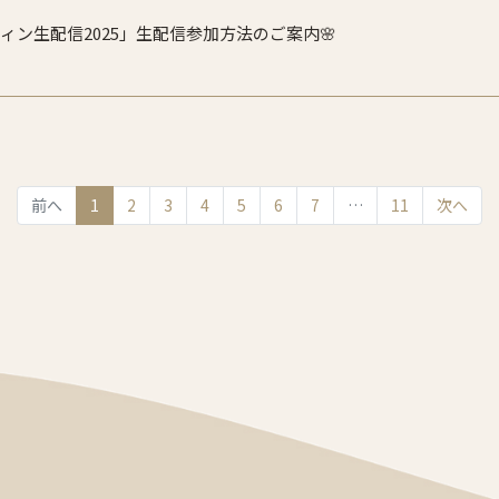
ィン生配信2025」生配信参加方法のご案内🌸
(current)
前へ
1
2
3
4
5
6
7
…
11
次へ