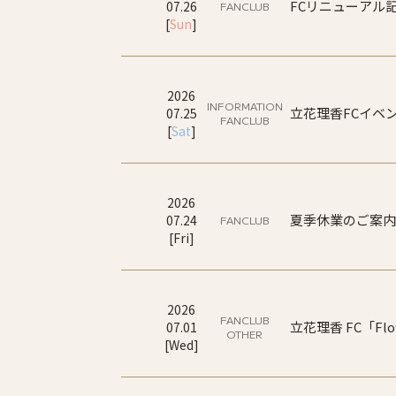
FCリニューアル
07
.
26
FANCLUB
[
Sun
]
2026
INFORMATION
立花理香FCイベン
07
.
25
FANCLUB
[
Sat
]
2026
夏季休業のご案内
07
.
24
FANCLUB
[
Fri
]
2026
FANCLUB
立花理香 FC「F
07
.
01
OTHER
[
Wed
]