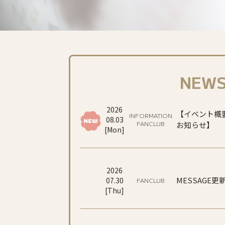
NEW
2026
【イベント概
INFORMATION
08
.
03
FANCLUB
お知らせ】
[
Mon
]
2026
MESSAGE更
07
.
30
FANCLUB
[
Thu
]