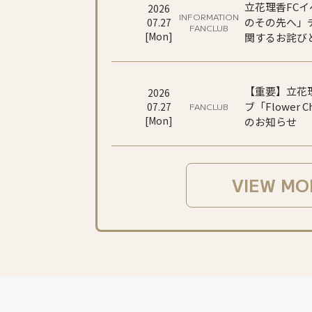
立花理香FCイベ
2026
INFORMATION
のその先へ」
07
.
27
FANCLUB
[
Mon
]
関するお詫び
【重要】立花
2026
ブ「Flower
07
.
27
FANCLUB
[
Mon
]
のお知らせ
VIEW MO