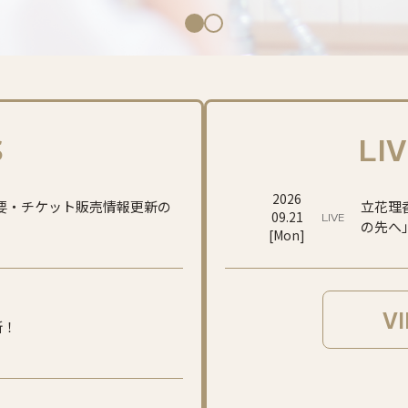
S
LI
2026
要・チケット販売情報更新の
立花理香
09.21
LIVE
の先へ
[
Mon
]
V
新！