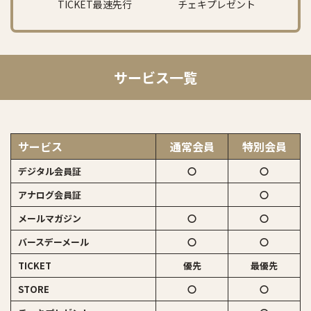
TICKET最速先行
チェキプレゼント
サービス一覧
サービス
通常会員
特別会員
デジタル会員証
〇
〇
アナログ会員証
〇
メールマガジン
〇
〇
バースデーメール
〇
〇
TICKET
優先
最優先
STORE
〇
〇