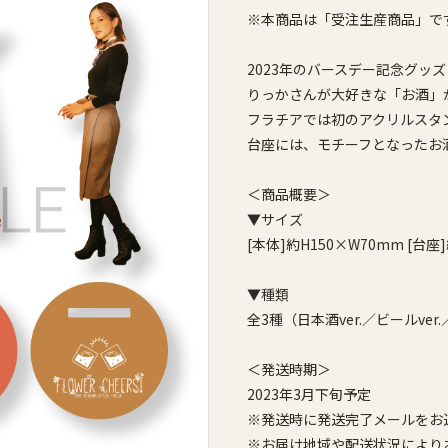
※本商品は「受注生産商品」で
2023年のバースデー記念グッ
りっかさんが大好きな「お酒」
フラチアでは初のアクリルスタ
台座には、モチーフとなったお
＜商品概要＞
▼サイズ
[本体]約H150×W70mm [台座
▼種類
全3種（日本酒ver.／ビールver.
＜発送時期＞
2023年3月下旬予定
※発送時に発送完了メールをお
※お届け地域や配送状況により